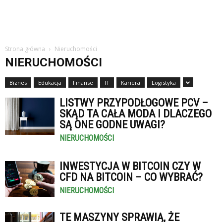
Strona główna
Nieruchomości
NIERUCHOMOŚCI
Biznes
Edukacja
Finanse
IT
Kariera
Logistyka
LISTWY PRZYPODŁOGOWE PCV –
SKĄD TA CAŁA MODA I DLACZEGO
SĄ ONE GODNE UWAGI?
NIERUCHOMOŚCI
INWESTYCJA W BITCOIN CZY W
CFD NA BITCOIN – CO WYBRAĆ?
NIERUCHOMOŚCI
TE MASZYNY SPRAWIĄ, ŻE