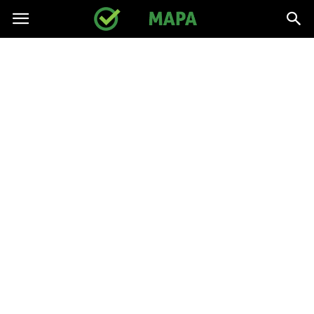
gpmapa.pl