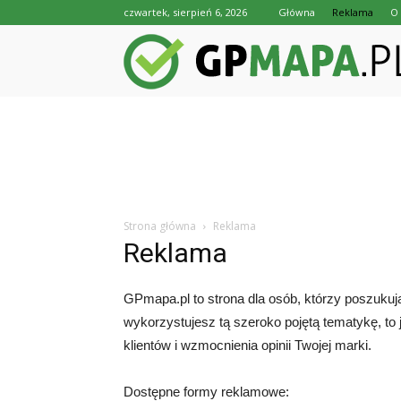
czwartek, sierpień 6, 2026
Główna
Reklama
O 
Strona główna
Reklama
Reklama
GPmapa.pl to strona dla osób, którzy poszukują
wykorzystujesz tą szeroko pojętą tematykę, 
klientów i wzmocnienia opinii Twojej marki.
Dostępne formy reklamowe: