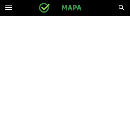
gpmapa.pl