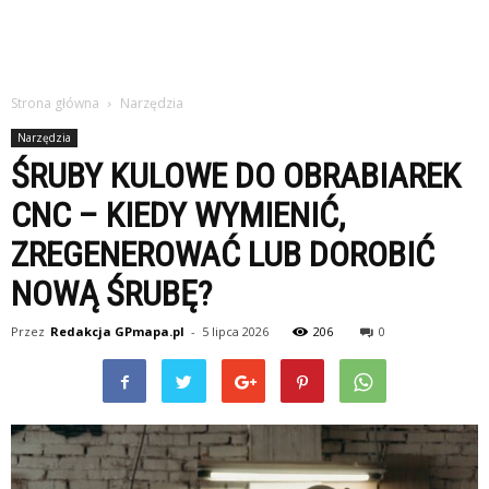
Strona główna
Narzędzia
Narzędzia
ŚRUBY KULOWE DO OBRABIAREK
CNC – KIEDY WYMIENIĆ,
ZREGENEROWAĆ LUB DOROBIĆ
NOWĄ ŚRUBĘ?
Przez
Redakcja GPmapa.pl
-
5 lipca 2026
206
0