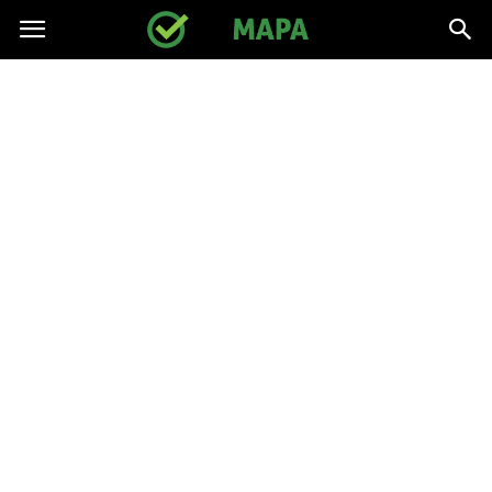
gpmapa.pl