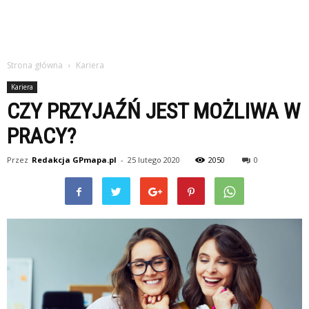
Strona główna
Kariera
Kariera
CZY PRZYJAŹŃ JEST MOŻLIWA W
PRACY?
Przez
Redakcja GPmapa.pl
-
25 lutego 2020
2050
0