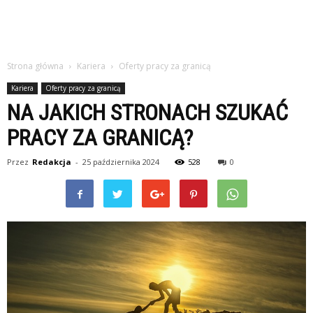
Strona główna
Kariera
Oferty pracy za granicą
Kariera
Oferty pracy za granicą
NA JAKICH STRONACH SZUKAĆ
PRACY ZA GRANICĄ?
Przez
Redakcja
-
25 października 2024
528
0