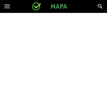
gpmapa.pl