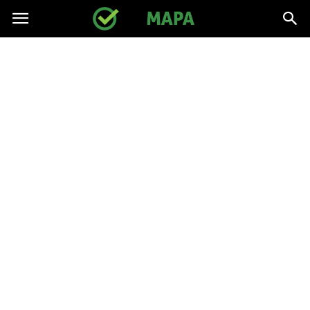
gpmapa.pl