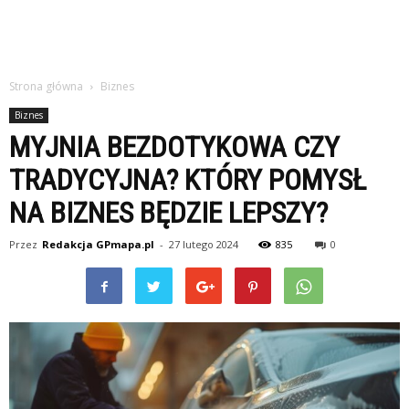
Strona główna
Biznes
Biznes
MYJNIA BEZDOTYKOWA CZY
TRADYCYJNA? KTÓRY POMYSŁ
NA BIZNES BĘDZIE LEPSZY?
Przez
Redakcja GPmapa.pl
-
27 lutego 2024
835
0