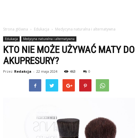
Strona główna
Edukacja
Medycyna naturalna i alternatywna
Edukacja
Medycyna naturalna i alternatywna
KTO NIE MOŻE UŻYWAĆ MATY DO
AKUPRESURY?
Przez
Redakcja
-
22 maja 2024
463
0