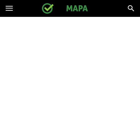
gpmapa.pl