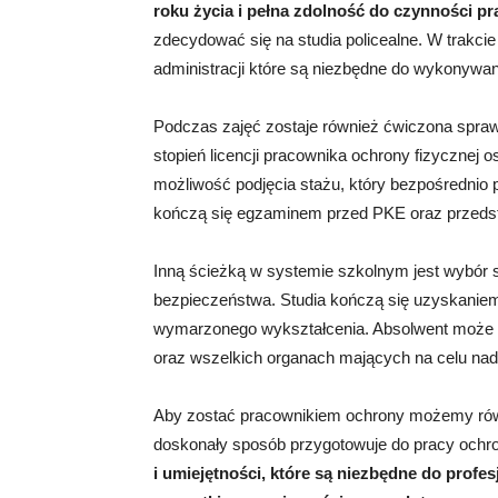
roku życia i pełna zdolność do czynności p
zdecydować się na studia policealne. W trakci
administracji które są niezbędne do wykonywan
Podczas zajęć zostaje również ćwiczona spraw
stopień licencji pracownika ochrony fizycznej 
możliwość podjęcia stażu, który bezpośrednio p
kończą się egzaminem przed PKE oraz przedstaw
Inną ścieżką w systemie szkolnym jest wybór s
bezpieczeństwa. Studia kończą się uzyskaniem t
wymarzonego wykształcenia. Absolwent może pod
oraz wszelkich organach mających na celu na
Aby zostać pracownikiem ochrony możemy równi
doskonały sposób przygotowuje do pracy ochr
i umiejętności, które są niezbędne do pro