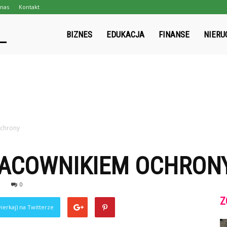
nas
Kontakt
gpmapa.pl
BIZNES
EDUKACJA
FINANSE
NIERU
ochrony
RACOWNIKIEM OCHRON
0
Z
ierkaj) na Twitterze