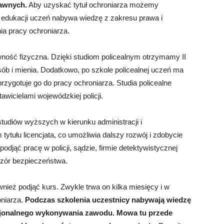
rawnych.
Aby uzyskać tytuł ochroniarza możemy
e edukacji uczeń nabywa wiedzę z zakresu prawa i
ia pracy ochroniarza.
ność fizyczna. Dzięki studiom policealnym otrzymamy II
osób i mienia. Dodatkowo, po szkole policealnej uczeń ma
rzygotuje go do pracy ochroniarza. Studia policealne
icielami wojewódzkiej policji.
tudiów wyższych w kierunku administracji i
ytułu licencjata, co umożliwia dalszy rozwój i zdobycie
jąć pracę w policji, sądzie, firmie detektywistycznej
dzór bezpieczeństwa.
eż podjąć kurs. Zwykle trwa on kilka miesięcy i w
oniarza.
Podczas szkolenia uczestnicy nabywają wiedzę
fesjonalnego wykonywania zawodu. Mowa tu przede