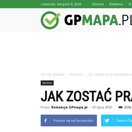
czwartek, sierpień 6, 2026
Główna
Reklama
O 
Strona główna
Kariera
Jak zostać pracownikiem 
Kariera
JAK ZOSTAĆ P
Przez
Redakcja GPmapa.pl
-
29 lipca 2020
2356
Podziel się na Facebooku
Tweet (Ćw