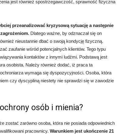
czenia jest również spostrzegawczość, sprawność fizyczna
ybciej przeanalizować kryzysową sytuację a następnie
c zagrożeniom.
Dlatego ważne, by odznaczał się on
wnież nieustannie dbać o swoją kondycję fizyczną.
ać zaufanie wśród potencjalnych klientów. Tego typu
iązywania kontaktów z innymi ludźmi. Podstawą jest
a osobista. Należy również dodać, iż praca ta
 ochroniarza wymaga się dyspozycyjności. Osoba, która
em czy dyscypliną niestety nie sprawdzi się w zawodzie
ochrony osób i mienia?
e zostać zarówno osoba, która nie posiada odpowiednich
ykwalifikowani pracownicy.
Warunkiem jest ukończenie 21