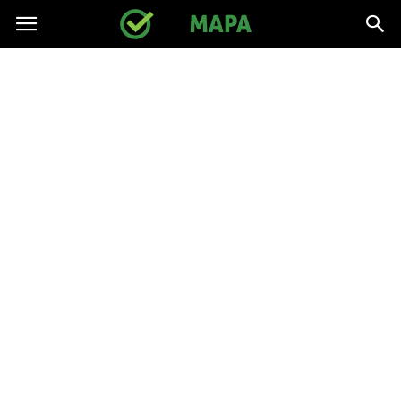
gpmapa.pl