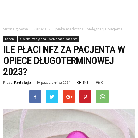
Strona główna
Kariera
Opieka medyczna i pielęgnacja pacjenta
Kariera
Opieka medyczna i pielęgnacja pacjenta
ILE PŁACI NFZ ZA PACJENTA W
OPIECE DŁUGOTERMINOWEJ
2023?
Przez
Redakcja
-
10 października 2024
543
0