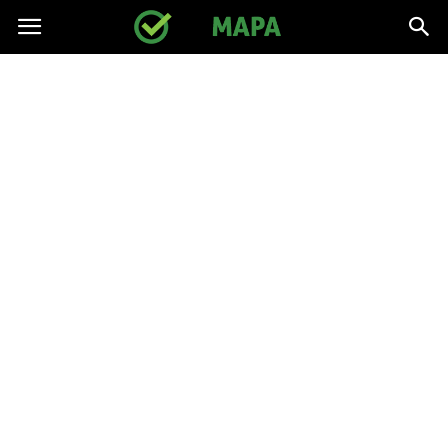
gpmapa.pl