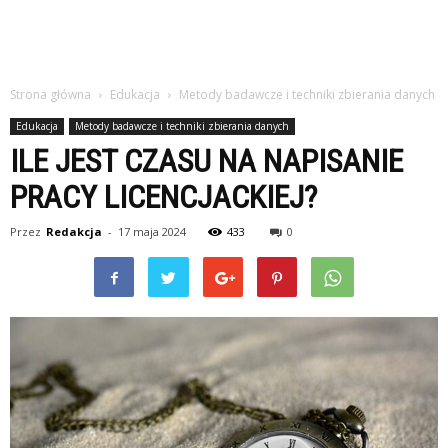
Strona główna
Edukacja
Metody badawcze i techniki zbierania danych
Edukacja
Metody badawcze i techniki zbierania danych
ILE JEST CZASU NA NAPISANIE
PRACY LICENCJACKIEJ?
Przez
Redakcja
-
17 maja 2024
433
0