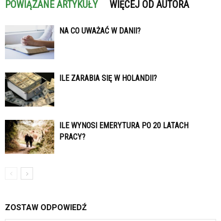
POWIĄZANE ARTYKUŁY
WIĘCEJ OD AUTORA
NA CO UWAŻAĆ W DANII?
ILE ZARABIA SIĘ W HOLANDII?
ILE WYNOSI EMERYTURA PO 20 LATACH
PRACY?
ZOSTAW ODPOWIEDŹ