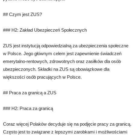
## Czym jest ZUS?
### H2: Zakład Ubezpieczeń Społecznych
ZUS jest instytucją odpowiedzialną za ubezpieczenia społeczne
w Polsce. Jego głównym celem jest zapewnienie świadczeń
emerytalno-rentowych, zdrowotnych oraz zasiłków dla osób
ubezpieczonych. Składki na ZUS są obowiązkowe dla
większości osób pracujących w Polsce.
## Praca za granicą a ZUS
### H2: Praca za granicą
Coraz więcej Polaków decyduje się na podjęcie pracy za granicą.
Często jest to związane z lepszymi zarobkami i możliwościami