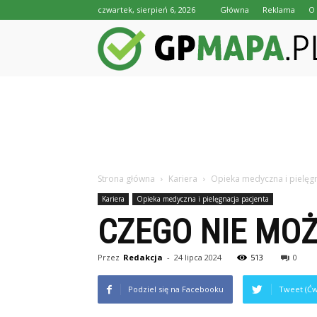
czwartek, sierpień 6, 2026
Główna
Reklama
O 
Strona główna
Kariera
Opieka medyczna i pielęgn
Kariera
Opieka medyczna i pielęgnacja pacjenta
CZEGO NIE MOŻ
Przez
Redakcja
-
24 lipca 2024
513
0
Podziel się na Facebooku
Tweet (Ćw