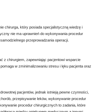
 chirurga, który posiada specjalistyczną wiedzę i
edyczny nie ma uprawnień do wykonywania procedur
 samodzielnego przeprowadzania operacji.
z chirurgiem, zapewniając pacjentowi wsparcie
a pomaga w zminimalizowaniu stresu i lęku pacjenta oraz
rowotnej pacjentów, jednak istnieją pewne czynności,
horób, przepisywanie leków, wykonywanie procedur
onywanie procedur chirurgicznych to zadania, które
Współpraca między opiekunem medycznym a innymi