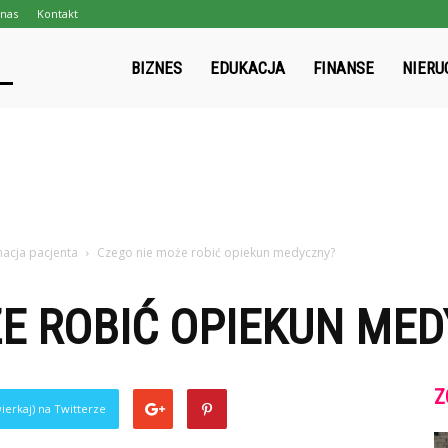
nas
Kontakt
gpmapa.pl
BIZNES
EDUKACJA
FINANSE
NIERU
acja pacjenta
Czego nie może robić opiekun medyczny?
E ROBIĆ OPIEKUN ME
Z
ierkaj) na Twitterze