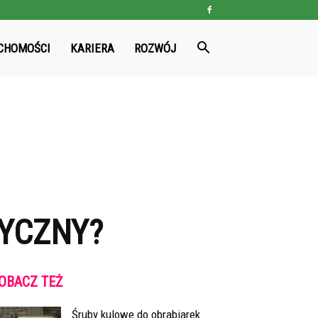
CHOMOŚCI
KARIERA
ROZWÓJ
DYCZNY?
OBACZ TEŻ
Śruby kulowe do obrabiarek