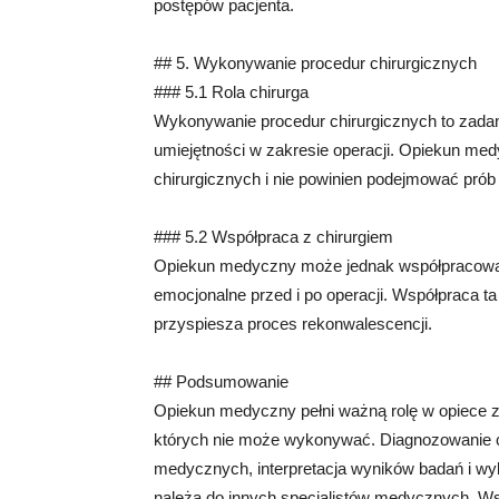
postępów pacjenta.
## 5. Wykonywanie procedur chirurgicznych
### 5.1 Rola chirurga
Wykonywanie procedur chirurgicznych to zadanie
umiejętności w zakresie operacji. Opiekun m
chirurgicznych i nie powinien podejmować prób
### 5.2 Współpraca z chirurgiem
Opiekun medyczny może jednak współpracować 
emocjonalne przed i po operacji. Współpraca t
przyspiesza proces rekonwalescencji.
## Podsumowanie
Opiekun medyczny pełni ważną rolę w opiece zd
których nie może wykonywać. Diagnozowanie c
medycznych, interpretacja wyników badań i wyk
należą do innych specjalistów medycznych. 