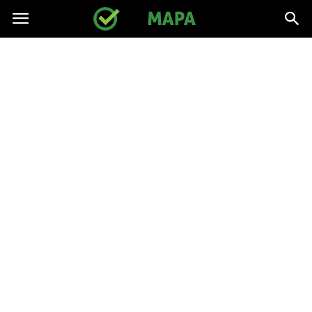
gpmapa.pl