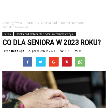
Strona główna
Kariera
Opieka nad osobami starszymi i
niepełnosprawnymi
Kariera
Opieka nad osobami starszymi i niepełnosprawnymi
CO DLA SENIORA W 2023 ROKU?
Przez
Redakcja
-
28 października 2024
514
0