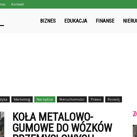
nas
Kontakt
gpmapa.pl
BIZNES
EDUKACJA
FINANSE
NIERU
styka
Marketing
Narzędzia
Nieruchomości
Prawo
Rozwój
Z
KOŁA METALOWO-
GUMOWE DO WÓZKÓW