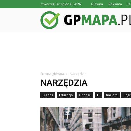
czwartek, sierpień 6, 2026
Główna
Reklama
O 
Strona główna
Narzędzia
NARZĘDZIA
Biznes
Edukacja
Finanse
IT
Kariera
Logi