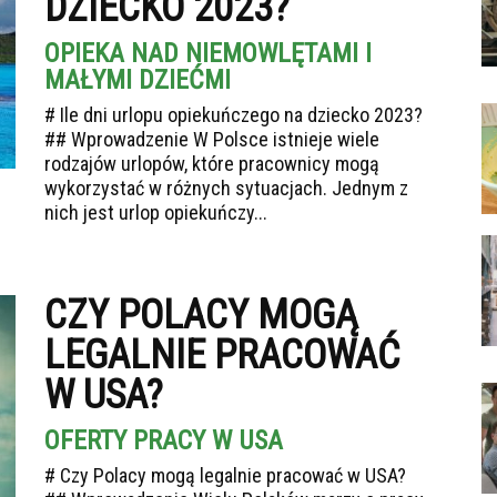
DZIECKO 2023?
OPIEKA NAD NIEMOWLĘTAMI I
MAŁYMI DZIEĆMI
# Ile dni urlopu opiekuńczego na dziecko 2023?
## Wprowadzenie W Polsce istnieje wiele
rodzajów urlopów, które pracownicy mogą
wykorzystać w różnych sytuacjach. Jednym z
nich jest urlop opiekuńczy...
CZY POLACY MOGĄ
LEGALNIE PRACOWAĆ
W USA?
OFERTY PRACY W USA
# Czy Polacy mogą legalnie pracować w USA?