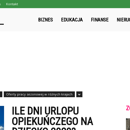
s
Kontakt
gpmapa.pl
BIZNES
EDUKACJA
FINANSE
NIERU
Oferty pracy sezonowej w różnych krajach
Z
ILE DNI URLOPU
OPIEKUŃCZEGO NA