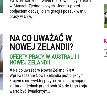
## Wprowadzenie Wielu Polaków marzy o pracy
w Stanach Zjednoczonych. Jednak przed
podjęciem decyzji o emigracji i poszukiwaniu
pracy w USA,...
NA CO UWAŻAĆ W
K
NOWEJ ZELANDII?
Ka
OFERTY PRACY W AUSTRALII I
NOWEJ ZELANDII
# Na co uważać w Nowej Zelandii? ##
Wprowadzenie Nowa Zelandia jest pięknym
krajem o niezwykłej przyrodzie i fascynującej
kulturze. Jednak przed podróżą do tego kraju
warto być świadomym...