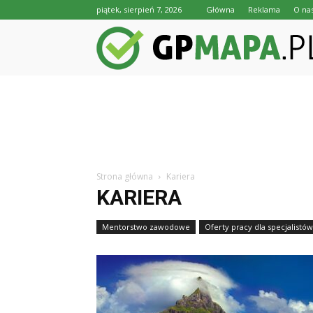
piątek, sierpień 7, 2026
Główna
Reklama
O na
Strona główna
Kariera
KARIERA
Mentorstwo zawodowe
Oferty pracy dla specjalistów