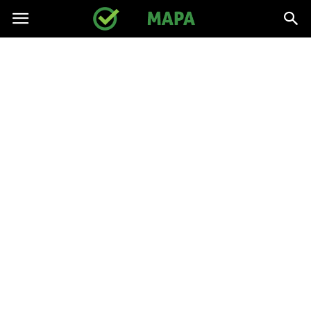
gpmapa.pl