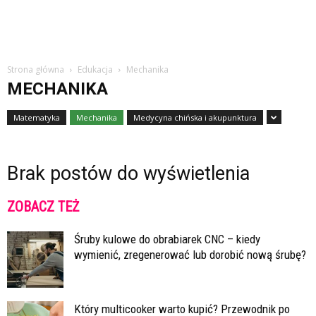
Strona główna
Edukacja
Mechanika
MECHANIKA
Matematyka
Mechanika
Medycyna chińska i akupunktura
Brak postów do wyświetlenia
ZOBACZ TEŻ
Śruby kulowe do obrabiarek CNC – kiedy
wymienić, zregenerować lub dorobić nową śrubę?
Który multicooker warto kupić? Przewodnik po