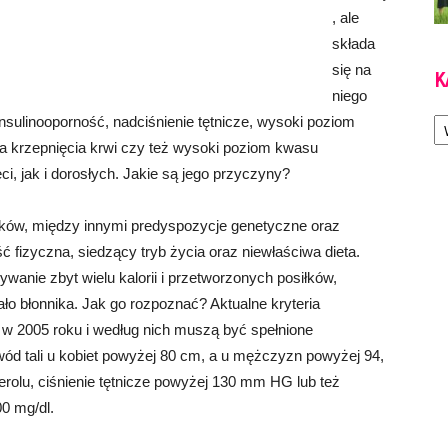
, ale
składa
się na
K
niego
Ka
nsulinooporność, nadciśnienie tętnicze, wysoki poziom
nia krzepnięcia krwi czy też wysoki poziom kwasu
, jak i dorosłych. Jakie są jego przyczyny?
ników, między innymi predyspozycje genetyczne oraz
 fizyczna, siedzący tryb życia oraz niewłaściwa dieta.
anie zbyt wielu kalorii i przetworzonych posiłków,
ało błonnika. Jak go rozpoznać? Aktualne kryteria
w 2005 roku i według nich muszą być spełnione
ód tali u kobiet powyżej 80 cm, a u mężczyzn powyżej 94,
terolu, ciśnienie tętnicze powyżej 130 mm HG lub też
0 mg/dl.