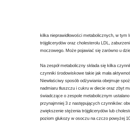
kilka nieprawidłowości metabolicznych, w tym I
trójglicerydów oraz cholesterolu LDL, zaburze
moczowego. Może pojawiać się zarówno u dzieci
Na zespół metaboliczny składa się kilka czyn
czynniki środowiskowe takie jak mała aktywność
Niewłaściwy sposób odżywiania obejmuje spożyw
nadmiaru tłuszczu i cukru w diecie oraz zbyt m
świadczące o zespole metabolicznym ustalano 
przynajmniej 3 z następujących czynników: obw
zwiększenie stężenia trójglicerydów lub choles
poziom glukozy w osoczu na czczo powyżej 10