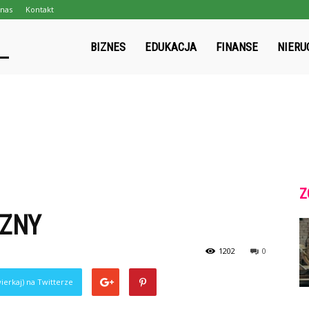
nas
Kontakt
gpmapa.pl
BIZNES
EDUKACJA
FINANSE
NIERU
Z
CZNY
1202
0
ierkaj) na Twitterze