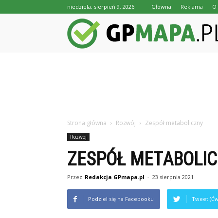
niedziela, sierpień 9, 2026
Główna
Reklama
O 
Strona główna
Rozwój
Zespół metaboliczny
Rozwój
ZESPÓŁ METABOLI
Przez
Redakcja GPmapa.pl
-
23 sierpnia 2021
Podziel się na Facebooku
Tweet (Ćw