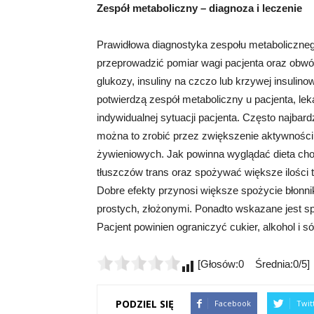
Zespół metaboliczny – diagnoza i leczenie
Prawidłowa diagnostyka zespołu metaboliczneg
przeprowadzić pomiar wagi pacjenta oraz obwód
glukozy, insuliny na czczo lub krzywej insulinow
potwierdzą zespół metaboliczny u pacjenta, l
indywidualnej sytuacji pacjenta. Często najbar
można to zrobić przez zwiększenie aktywności
żywieniowych. Jak powinna wyglądać dieta ch
tłuszczów trans oraz spożywać większe ilości
Dobre efekty przynosi większe spożycie błon
prostych, złożonymi. Ponadto wskazane jest 
Pacjent powinien ograniczyć cukier, alkohol i só
[Głosów:0 Średnia:0/5]
PODZIEL SIĘ
Facebook
Twit