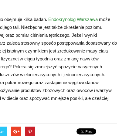
o obejmuje kilka badań.
Endokrynolog Warszawa
może
 jego tali. Niezbędne jest także określenie poziomu
ej oraz pomiar ciśnienia tętniczego. Jeżeli wyniki
ekarz zaleca stosowny sposób postępowania dopasowany do
dziej istotnym czynnikiem jest zredukowanie masy ciała –
 fizycznej w ciągu tygodnia oraz zmianę nawyków
orego? Poleca się zmniejszyć spożycie nasyconych
 tłuszczów wielonienasyconych i jednonienasyconych.
nika pokarmowego oraz zastąpienie węglowodanów
spożywanie produktów zbożowych oraz owoców i warzyw.
l w diecie oraz spożywać mniejsze posiłki, ale częściej.
ter