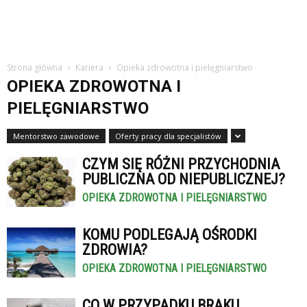
Strona główna
Kariera
Opieka zdrowotna i pielęgniarstwo
OPIEKA ZDROWOTNA I
PIELĘGNIARSTWO
Mentorstwo zawodowe
Oferty pracy dla specjalistów
CZYM SIĘ RÓŻNI PRZYCHODNIA
PUBLICZNA OD NIEPUBLICZNEJ?
OPIEKA ZDROWOTNA I PIELĘGNIARSTWO
KOMU PODLEGAJĄ OŚRODKI
ZDROWIA?
OPIEKA ZDROWOTNA I PIELĘGNIARSTWO
CO W PRZYPADKU BRAKU