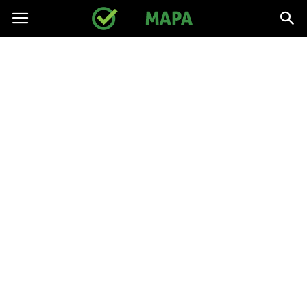
gpmapa.pl