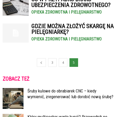
UBEZPIECZENIA ZDROWOTNEGO?
OPIEKA ZDROWOTNA I PIELĘGNIARSTWO
GDZIE MOŻNA ZŁOŻYĆ SKARGĘ NA
PIELĘGNIARKĘ?
OPIEKA ZDROWOTNA I PIELĘGNIARSTWO
3
4
5
ZOBACZ TEŻ
Śruby kulowe do obrabiarek CNC – kiedy
wymienić, zregenerować lub dorobić nową śrubę?
Który multicooker warto kupić? Przewodnik po