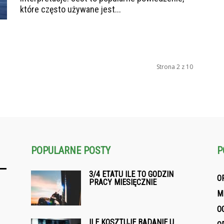
które często używane jest...
Strona 2 z 10
POPULARNE POSTY
P
3/4 ETATU ILE TO GODZIN
O
PRACY MIESIĘCZNIE
M
O
ILE KOSZTUJE BADANIE U