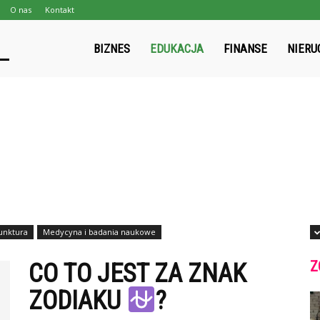
O nas
Kontakt
gpmapa.pl
BIZNES
EDUKACJA
FINANSE
NIERU
unktura
Medycyna i badania naukowe
Z
CO TO JEST ZA ZNAK
ZODIAKU
?