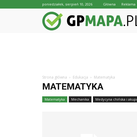
poniedziałek, sierpień 10, 2026
Główna
Reklama
Strona główna
Edukacja
Matematyka
MATEMATYKA
Matematyka
Mechanika
Medycyna chińska i akup
Medycyna naturalna i alternatywna